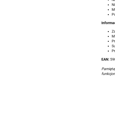
Ni
M
P
Informa
Z
M
P
Su
Pr
EAN:
59
Pamiętaj
funkcjo