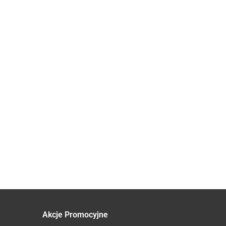
NOW
Lactoferrin
FOODS
LFS 95%
Arginina
124.40
100 mg x
Cytrulina
oN
82.90
60 kaps -
- 340g
OSAVI OMEGA-3
y
Aliness
OLEJ RYBI
M Q10
MOLECULARLY
 100
29.30
DISTILLED
s. -
1000MG 60
SOFTGELS
Akcje Promocyjne