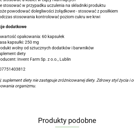
e stosować w przypadku uczulenia na składniki produktu
oże powodować dolegliwości żołądkowe - stosować z posiłkiem
odczas stosowania kontrolować poziom cukru we krwi
cje dodatkowe
awartość opakowania: 60 kapsułek
asa kapsułki: 250 mg
rodukt wolny od sztucznych dodatków i barwników
plement diety
oducent: Invent Farm Sp. z o.o., Lublin
07751403812
: suplement diety nie zastępuje zróżnicowanej diety. Zdrowy styl życia 
nowania organizmu.
Produkty podobne