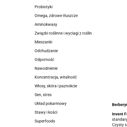
Probiotyki
Omega, zdrowe tłuszcze
Aminokwasy
Związki roślinne i wyciagi z roślin
Mieszanki
Odchudzanie
Odporność
Nawodnienie
Koncentracja, witalność
Włosy, skóra i paznokcie
Sen, stres
Układ pokarmowy
Berbery
Stawy i kości
Invent 
standar
Superfoods
Czysty s