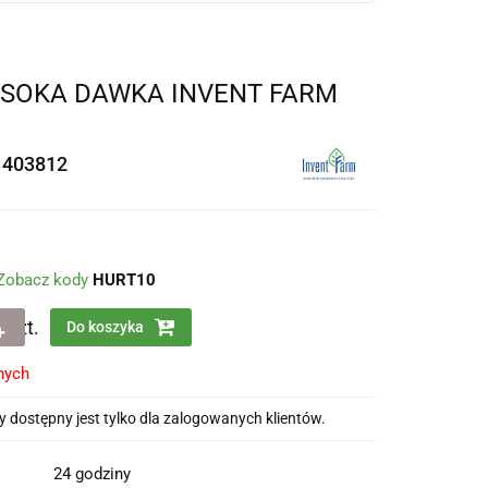
YSOKA DAWKA INVENT FARM
1403812
Zobacz kody
HURT10
szt.
Do koszyka
nych
 dostępny jest tylko dla zalogowanych klientów.
24 godziny