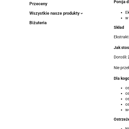
Porcja d
Przeceny
Ek
Wszystkie nasze produkty
w 
Biżuteria
Skład
Ekstrakt
Jak sto
Dorośli:
Nie prze
Dla kog
os
os
os
o
we
Ostrzeż
Ni