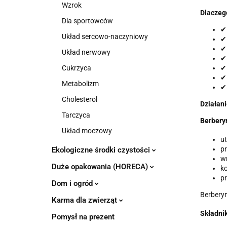
Wzrok
Dlaczeg
Dla sportowców
✔ 
Układ sercowo-naczyniowy
✔ 
✔
Układ nerwowy
✔ 
✔ 
Cukrzyca
✔ 
Metabolizm
✔ 
Cholesterol
Działan
Tarczyca
Berbery
Układ moczowy
u
p
Ekologiczne środki czystości
wr
Duże opakowania (HORECA)
ko
pr
Dom i ogród
Berberyn
Karma dla zwierząt
Składnik
Pomysł na prezent