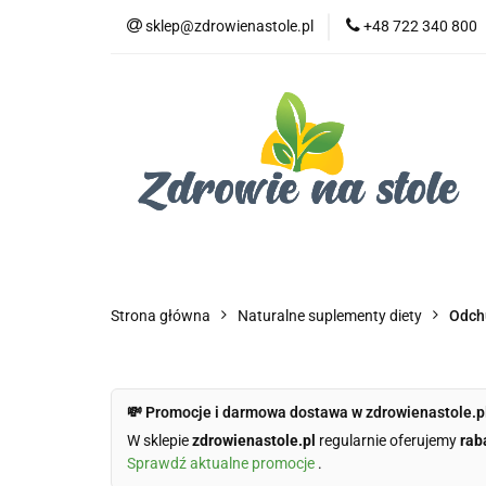
sklep@zdrowienastole.pl
+48 722 340 800
Żywność ekologicz
Kosmetyki ekologi
Duże opakowania
Żywność ekologiczna
Produkty eko dla 
Dom i ogród
Żywność dla zwierząt
Duż
Strona główna
Naturalne suplementy diety
Odch
💸 Promocje i darmowa dostawa w zdrowienastole.p
W sklepie
zdrowienastole.pl
regularnie oferujemy
rab
Sprawdź aktualne promocje
.