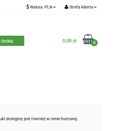
Waluta:
PLN
Strefa klienta
iety
PLN
Zaloguj się
dla zwierząt
CZK
Zarejestruj się
Dodaj zgłoszenie
0,00 zł
0
Zgody cookies
iczne
Eko środki czystości
Kontakt
ukt dostępny jest również w cenie hurtowej.