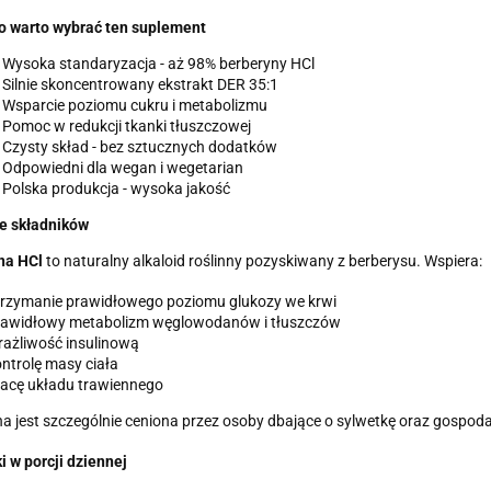
o warto wybrać ten suplement
Wysoka standaryzacja - aż 98% berberyny HCl
Silnie skoncentrowany ekstrakt DER 35:1
 Wsparcie poziomu cukru i metabolizmu
Pomoc w redukcji tkanki tłuszczowej
Czysty skład - bez sztucznych dodatków
Odpowiedni dla wegan i wegetarian
Polska produkcja - wysoka jakość
ie składników
na HCl
to naturalny alkaloid roślinny pozyskiwany z berberysu. Wspiera:
trzymanie prawidłowego poziomu glukozy we krwi
rawidłowy metabolizm węglowodanów i tłuszczów
ażliwość insulinową
ntrolę masy ciała
acę układu trawiennego
a jest szczególnie ceniona przez osoby dbające o sylwetkę oraz gospod
i w porcji dziennej