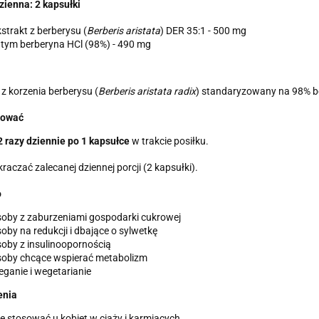
zienna: 2 kapsułki
strakt z berberysu (
Berberis aristata
) DER 35:1 - 500 mg
tym berberyna HCl (98%) - 490 mg
 z korzenia berberysu (
Berberis aristata radix
) standaryzowany na 98% be
sować
2 razy dziennie po 1 kapsułce
w trakcie posiłku.
kraczać zalecanej dziennej porcji (2 kapsułki).
o
oby z zaburzeniami gospodarki cukrowej
oby na redukcji i dbające o sylwetkę
oby z insulinoopornością
soby chcące wspierać metabolizm
ganie i wegetarianie
enia
e stosować u kobiet w ciąży i karmiących