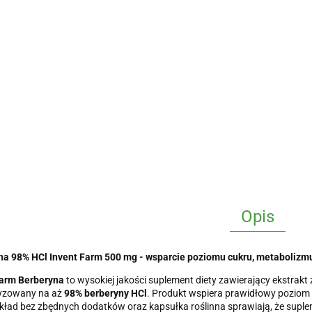
Opis
na 98% HCl Invent Farm 500 mg - wsparcie poziomu cukru, metabolizmu
Farm Berberyna
to wysokiej jakości suplement diety zawierający ekstrakt 
yzowany na aż
98% berberyny HCl
. Produkt wspiera prawidłowy poziom 
kład bez zbędnych dodatków oraz kapsułka roślinna sprawiają, że suple