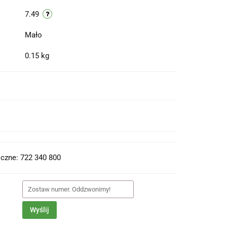
7.49
Mało
0.15 kg
t do PDF
czne: 722 340 800
Wyślij