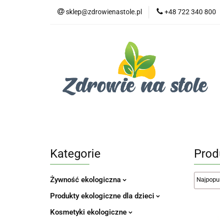
sklep@zdrowienastole.pl
+48 722 340 800
Żywność ekologicz
Kosmetyki ekologi
Duże opakowania
Żywność ekologiczna
Produkty eko dla 
Dom i ogród
Żywność dla zwierząt
Duż
Kategorie
Prod
Żywność ekologiczna
Produkty ekologiczne dla dzieci
Kosmetyki ekologiczne