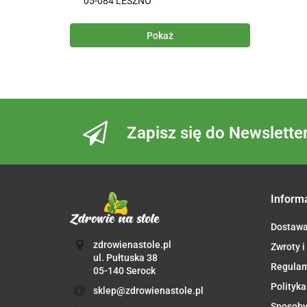
05-084 LESZNO
Pokaż
Zapisz się do Newslette
Inform
Dostaw
zdrowienastole.pl
Zwroty i
ul. Pułtuska 38
Regula
05-140 Serock
Polityka
sklep@zdrowienastole.pl
Sposoby