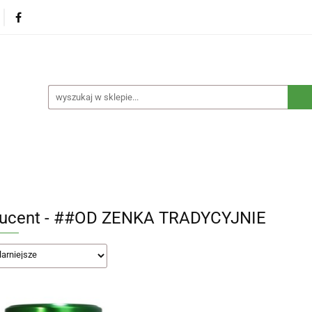
na
Produkty eko dla dzieci
Naturalne suplementy d
czne
Eko środki czystości
Dom i ogród
Żywność 
Blog
Nasza misja
Dropshipping
Kontakt
dzieci
Naturalne suplementy diety
Kosmetyki ekolog
e opakowania
Blog
Nasza misja
Dropshipping
ucent - ##OD ZENKA TRADYCYJNIE