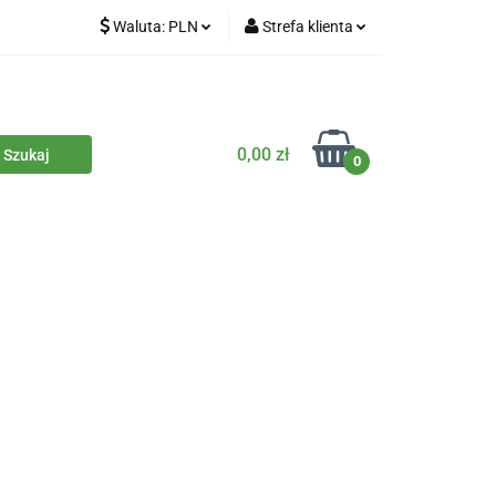
Waluta:
PLN
Strefa klienta
iety
PLN
Zaloguj się
dla zwierząt
CZK
Zarejestruj się
Dodaj zgłoszenie
0,00 zł
0
Zgody cookies
iczne
Eko środki czystości
Kontakt