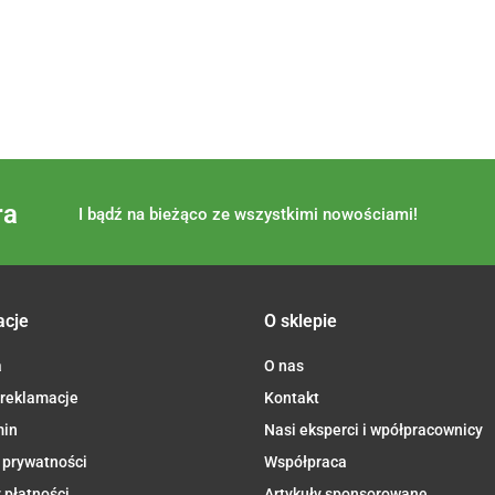
ra
I bądź na bieżąco ze wszystkimi nowościami!
acje
O sklepie
a
O nas
 reklamacje
Kontakt
min
Nasi eksperci i wpółpracownicy
 prywatności
Współpraca
 płatności
Artykuły sponsorowane