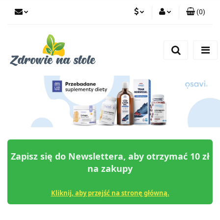
(
0
)
PLN
Zaloguj się
Zarejestruj się
CZK
Dodaj zgłoszenie
Zgody cookies
Zapisz się do Newslettera, aby otrzymać 10 zł
na zakupy
Kliknij, aby przejść na stronę główną.