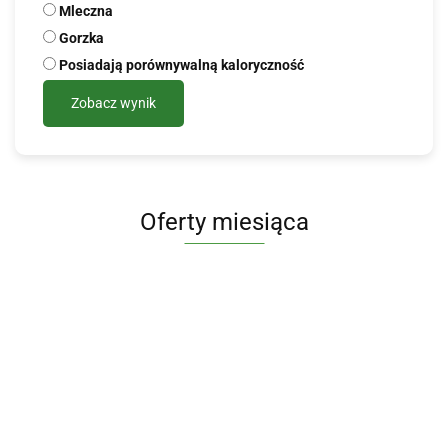
Mleczna
Gorzka
Posiadają porównywalną kaloryczność
Zobacz wynik
Oferty miesiąca
KOMPLEKS
KOMPLEKS
Invent Farm
8 GRZYBÓW
4 GRZYBÓW
Limfo Max
GAŁKA
MUSHROOM
MUSHROOM