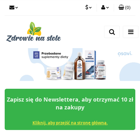
(
0
)
PLN
Zaloguj się
Zarejestruj się
CZK
Dodaj zgłoszenie
Zgody cookies
Zapisz się do Newslettera, aby otrzymać 10 zł
na zakupy
Kliknij, aby przejść na stronę główną.