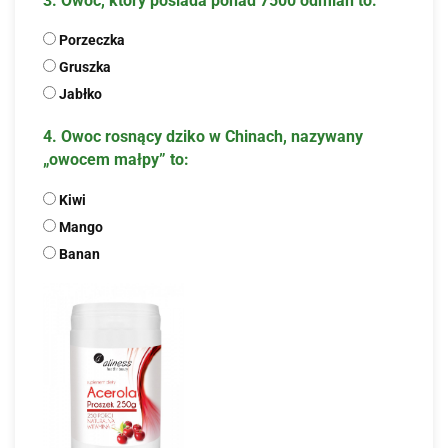
3. Owoc, który posiada ponad 7500 odmian to:
Porzeczka
Gruszka
Jabłko
4. Owoc rosnący dziko w Chinach, nazywany
„owocem małpy” to:
Kiwi
Mango
Banan