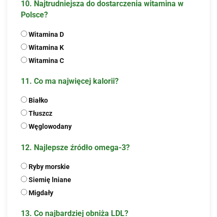
10. Najtrudniejsza do dostarczenia witamina w
Polsce?
Witamina D
Witamina K
Witamina C
11. Co ma najwięcej kalorii?
Białko
Tłuszcz
Węglowodany
12. Najlepsze źródło omega-3?
Ryby morskie
Siemię lniane
Migdały
13. Co najbardziej obniża LDL?