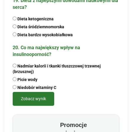
19. Dieta z najlepszymi dowodami naukowymi dla
serca?
Dieta ketogeniczna
Dieta śródziemnomorska
Dieta bardzo wysokobiałkowa
20. Co ma największy wpływ na
insulinooporność?
Nadmiar kalorii i tkanki tłuszczowej trzewnej
(brzusznej)
Picie wody
Niedobór witaminy C
Zobacz wynik
Promocje