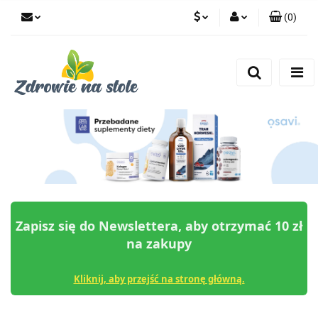
(
0
)
PLN
Zaloguj się
Zarejestruj się
CZK
Dodaj zgłoszenie
Zgody cookies
Zapisz się do Newslettera, aby otrzymać 10 zł
na zakupy
Kliknij, aby przejść na stronę główną.