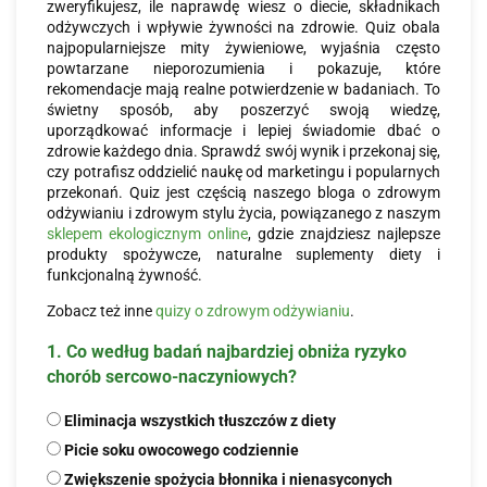
zweryfikujesz, ile naprawdę wiesz o diecie, składnikach
odżywczych i wpływie żywności na zdrowie. Quiz obala
najpopularniejsze mity żywieniowe, wyjaśnia często
powtarzane nieporozumienia i pokazuje, które
rekomendacje mają realne potwierdzenie w badaniach. To
świetny sposób, aby poszerzyć swoją wiedzę,
uporządkować informacje i lepiej świadomie dbać o
zdrowie każdego dnia. Sprawdź swój wynik i przekonaj się,
czy potrafisz oddzielić naukę od marketingu i popularnych
przekonań. Quiz jest częścią naszego bloga o zdrowym
odżywianiu i zdrowym stylu życia, powiązanego z naszym
sklepem ekologicznym online
, gdzie znajdziesz najlepsze
produkty spożywcze, naturalne suplementy diety i
funkcjonalną żywność.
Zobacz też inne
quizy o zdrowym odżywianiu
.
1. Co według badań najbardziej obniża ryzyko
chorób sercowo-naczyniowych?
Eliminacja wszystkich tłuszczów z diety
Picie soku owocowego codziennie
Zwiększenie spożycia błonnika i nienasyconych