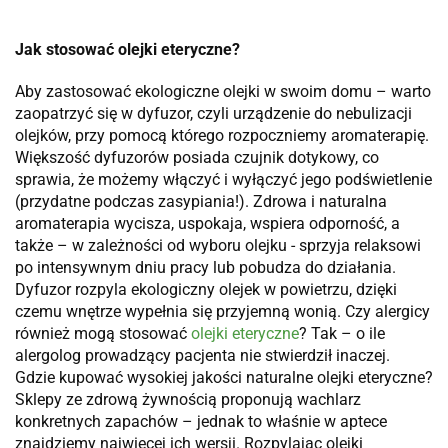
Jak stosować olejki eteryczne?
Aby zastosować ekologiczne olejki w swoim domu – warto
zaopatrzyć się w dyfuzor, czyli urządzenie do nebulizacji
olejków, przy pomocą którego rozpoczniemy aromaterapię.
Większość dyfuzorów posiada czujnik dotykowy, co
sprawia, że możemy włączyć i wyłączyć jego podświetlenie
(przydatne podczas zasypiania!). Zdrowa i naturalna
aromaterapia wycisza, uspokaja, wspiera odporność, a
także – w zależności od wyboru olejku - sprzyja relaksowi
po intensywnym dniu pracy lub pobudza do działania.
Dyfuzor rozpyla ekologiczny olejek w powietrzu, dzięki
czemu wnętrze wypełnia się przyjemną wonią. Czy alergicy
również mogą stosować
olejki eteryczne
? Tak – o ile
alergolog prowadzący pacjenta nie stwierdził inaczej.
Gdzie kupować wysokiej jakości naturalne olejki eteryczne?
Sklepy ze zdrową żywnością proponują wachlarz
konkretnych zapachów – jednak to właśnie w aptece
znajdziemy najwięcej ich wersji. Rozpylając olejki