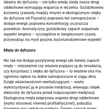
Idealny do dyfuzora – nie tylko wtedy, kiedy nasze drogi
oddechowe wymagają wsparcia w leczeniu. Goździkowiec
korzenny (zawarty między innymi w ekologicznym olejku
do dyfuzora od Psysalis) poprawia też samopoczucie –
dodaje energii, poprawia koncentrację, oczyszcza
powietrze. Aromatyczny, goździkowy zapach wspaniale
wypełni wnętrze – szczególnie w świątecznym czasie,
przywodząc na myśl pyszne, bożonarodzeniowe wypieki!
Mięta do dyfuzora
Nic tak nie dodaje pozytywnej energii jak świeży zapach
mięty – niezależnie czy właśnie popijasz ją do śniadania,
czy korzystasz z olejku do dyfuzora – to właśnie ona ma
ogromny wpływ na dobre samopoczucie w ciągu dnia.
Dzięki właściwościom rewitalizującym – warto
wykorzystywać ją w procesie medytacji, wlewając olejek
eteryczny do dyfuzora przed rozpoczęciem medytacji.
Ekologiczna mięta pieprzowa wspiera drogi oddechowe
(warto stosować również profilaktycznie!), pobudza
trawienie oraz redukuje wzdęcia. Świeży zapach mięty