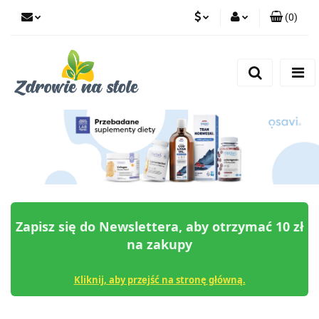
(
0
)
PLN
Zaloguj się
Zarejestruj się
CZK
Dodaj zgłoszenie
Zgody cookies
Zapisz się do Newslettera, aby otrzymać 10 zł
na zakupy
Kliknij, aby przejść na stronę główną.