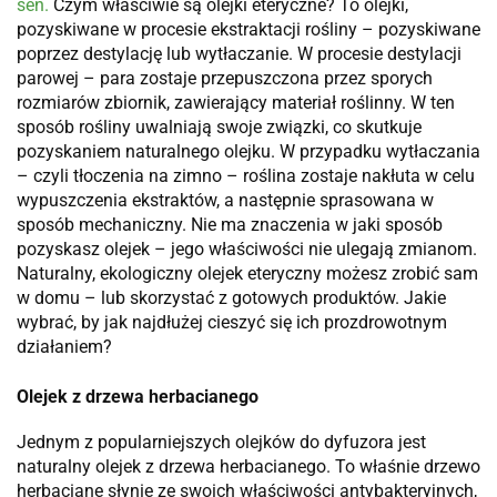
sen.
Czym właściwie są olejki eteryczne? To olejki,
pozyskiwane w procesie ekstraktacji rośliny – pozyskiwane
poprzez destylację lub wytłaczanie. W procesie destylacji
parowej – para zostaje przepuszczona przez sporych
rozmiarów zbiornik, zawierający materiał roślinny. W ten
sposób rośliny uwalniają swoje związki, co skutkuje
pozyskaniem naturalnego olejku. W przypadku wytłaczania
– czyli tłoczenia na zimno – roślina zostaje nakłuta w celu
wypuszczenia ekstraktów, a następnie sprasowana w
sposób mechaniczny. Nie ma znaczenia w jaki sposób
pozyskasz olejek – jego właściwości nie ulegają zmianom.
Naturalny, ekologiczny olejek eteryczny możesz zrobić sam
w domu – lub skorzystać z gotowych produktów. Jakie
wybrać, by jak najdłużej cieszyć się ich prozdrowotnym
działaniem?
Olejek z drzewa herbacianego
Jednym z popularniejszych olejków do dyfuzora jest
naturalny olejek z drzewa herbacianego. To właśnie drzewo
herbaciane słynie ze swoich właściwości antybakteryjnych,