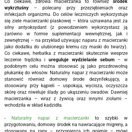
Co ciekawe, zdrowa macierzanka to również
środek
wykrztuśny
– polecany przy przeziębieniach oraz
infekcjach organizmu. Do celów leczniczych wykorzystuje
się ziele macierzanki piaskowej – która uznawana jest za
silny antyoksydant (z powodzeniem wykorzystasz ją
zarówno w formie suplementacji wewnętrznej, jak i
zewnętrznej – na przykład używając naparu z macierzanki
jako dodatku do ulubionego kremu czy maski do twarzy).
Co ciekawe, herbatka z macierzanki skutecznie wesprze
leczenie trądziku i
ureguluje wydzielanie sebum
– w
podobnym celu można stosować ją jako prozdrowotną
płukankę do włosów. Naturalny napar z macierzanki może
stanowić również domowy środe dezynfekujący, a
stosowany przy kąpieli – uspokaja, wycisza, oczyszcza
skórę oraz niweluje ślady po ukąszeniu owadów. Dawniej
macierzanka – wraz z żywicą oraz innymi ziołami –
wchodziła w skład kadzidła.
-
Naturalny napar z macierzanki
to szybki w
przygotowaniu, domowy środek na nawracające migreny, a
stosowany na rany – przyspiesza ich gojenie – mówi