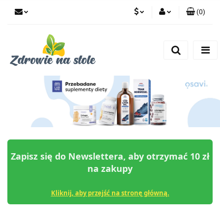
(
0
)
PLN
Zaloguj się
Zarejestruj się
CZK
Dodaj zgłoszenie
Zgody cookies
Zapisz się do Newslettera, aby otrzymać 10 zł
na zakupy
Kliknij, aby przejść na stronę główną.