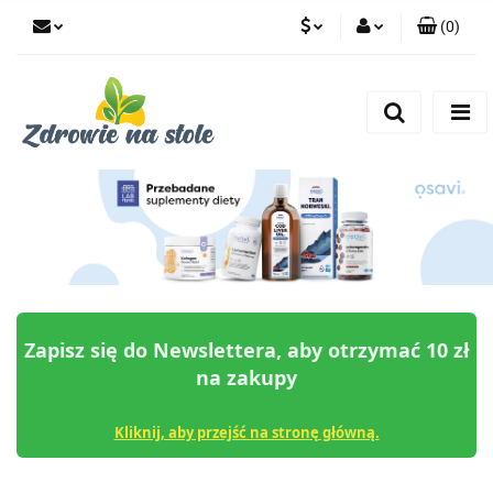
(
0
)
PLN
Zaloguj się
Zarejestruj się
CZK
Dodaj zgłoszenie
Zgody cookies
Zapisz się do Newslettera, aby otrzymać 10 zł
na zakupy
Kliknij, aby przejść na stronę główną.