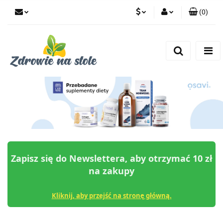
(
0
)
PLN
Zaloguj się
Zarejestruj się
CZK
Dodaj zgłoszenie
Zgody cookies
Zapisz się do Newslettera, aby otrzymać 10 zł
na zakupy
Kliknij, aby przejść na stronę główną.