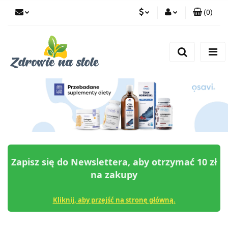
(
0
)
PLN
Zaloguj się
Zarejestruj się
CZK
Dodaj zgłoszenie
Zgody cookies
Zapisz się do Newslettera, aby otrzymać 10 zł
na zakupy
Kliknij, aby przejść na stronę główną.