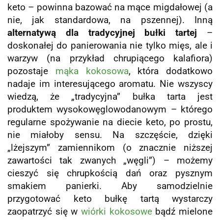
keto – powinna bazować na mące migdałowej (a
nie, jak standardowa, na pszennej). Inną
alternatywą dla tradycyjnej bułki tartej
–
doskonałej do panierowania nie tylko mięs, ale i
warzyw (na przykład chrupiącego kalafiora)
pozostaje
mąka kokosowa
, która dodatkowo
nadaje im interesującego aromatu. Nie wszyscy
wiedzą, że „tradycyjna” bułka tarta jest
produktem wysokowęglowodanowym – którego
regularne spożywanie na diecie keto, po prostu,
nie miałoby sensu. Na szczęście, dzięki
„lżejszym” zamiennikom (o znacznie niższej
zawartości tak zwanych „węgli”) – możemy
cieszyć się chrupkością dań oraz pysznym
smakiem panierki. Aby samodzielnie
przygotować keto bułkę tartą wystarczy
zaopatrzyć się w
wiórki kokosowe
bądź mielone