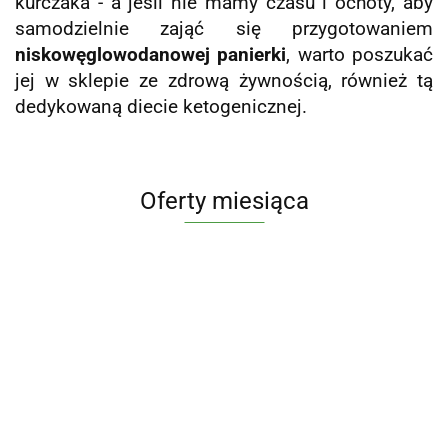
kurczaka - a jeśli nie mamy czasu i ochoty, aby
samodzielnie zająć się przygotowaniem
niskowęglowodanowej panierki
, warto poszukać
jej w sklepie ze zdrową żywnością, również tą
dedykowaną diecie ketogenicznej.
Oferty miesiąca
KOMPLEKS
KOMPLEKS
Invent Farm
8 GRZYBÓW
4 GRZYBÓW
Limfo Max
GAŁKA
MUSHROOM
MUSHROOM
100 ml -
143.75
129.00
MUSZKATOŁOWA
69.00
COMPLEX -
COMPLEX -