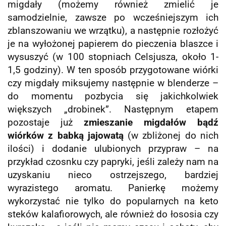
migdały (możemy również zmielić je
samodzielnie, zawsze po wcześniejszym ich
zblanszowaniu we wrzątku), a następnie rozłożyć
je na wyłożonej papierem do pieczenia blaszce i
wysuszyć (w 100 stopniach Celsjusza, około 1-
1,5 godziny). W ten sposób przygotowane wiórki
czy migdały miksujemy następnie w blenderze –
do momentu pozbycia się jakichkolwiek
większych „drobinek”. Następnym etapem
pozostaje już
zmieszanie migdałów bądź
wiórków z babką jajowatą
(w zbliżonej do nich
ilości) i dodanie ulubionych przypraw – na
przykład czosnku czy papryki, jeśli zależy nam na
uzyskaniu nieco ostrzejszego, bardziej
wyrazistego aromatu. Panierkę możemy
wykorzystać nie tylko do popularnych na keto
steków kalafiorowych, ale również do łososia czy