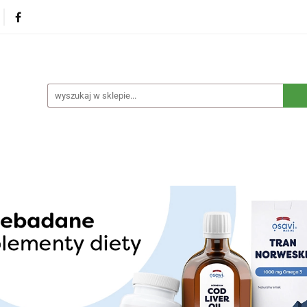
na
Produkty eko dla dzieci
Naturalne suplementy d
czne
Eko środki czystości
Dom i ogród
Żywność 
Blog
Nasza misja
Dropshipping
Kontakt
dzieci
Naturalne suplementy diety
Kosmetyki ekolog
e opakowania
Blog
Nasza misja
Dropshipping