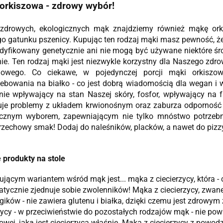
orkiszowa - zdrowy wybór!
zdrowych, ekologicznych mąk znajdziemy również mąkę orki
 gatunku pszenicy. Kupując ten rodzaj mąki masz pewność, że je
yfikowany genetycznie ani nie mogą być używane niektóre śr
nie. Ten rodzaj mąki jest niezwykle korzystny dla Naszego zdrow
owego. Co ciekawe, w pojedynczej porcji mąki orkisz
ebowania na białko - co jest dobrą wiadomością dla wegan i we
nie wpływający na stan Naszej skóry, fosfor, wpływający na 
je problemy z układem krwionośnym oraz zaburza odporność 
icznym wyborem, zapewniającym nie tylko mnóstwo potrzebn
rzechowy smak! Dodaj do naleśników, placków, a nawet do pizzy
 produkty na stole
jącym wariantem wśród mąk jest... mąka z ciecierzycy, która - 
tycznie zjednuje sobie zwolenników! Mąka z ciecierzycy, zwanej
rgików - nie zawiera glutenu i białka, dzięki czemu jest zdrowy
zycy - w przeciwieństwie do pozostałych rodzajów mąk - nie pows
owej, jaką jest ciecierzyca właśnie. Mąka z ciecierzycy z powod