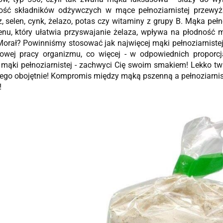
ość składników odżywczych w mące pełnoziarnistej przewyż
 selen, cynk, żelazo, potas czy witaminy z grupy B. Mąka pełn
enu, który ułatwia przyswajanie żelaza, wpływa na płodność 
Morał? Powinniśmy stosować jak najwięcej mąki pełnoziarnistej
łowej pracy organizmu, co więcej - w odpowiednich proporc
 mąki pełnoziarnistej - zachwyci Cię swoim smakiem! Lekko twa
ego obojętnie! Kompromis między mąką pszenną a pełnoziarnis
!