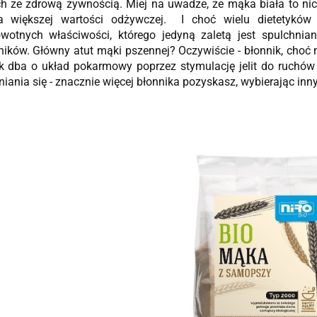
h ze zdrową żywnością. Miej na uwadze, że mąka biała to nic 
a większej wartości odżywczej. I choć wielu dietetyków 
owotnych właściwości, którego jedyną zaletą jest spulchnia
ików. Główny atut mąki pszennej? Oczywiście - błonnik, choć n
k dba o układ pokarmowy poprzez stymulację jelit do ruchów 
iania się - znacznie więcej błonnika pozyskasz, wybierając inny