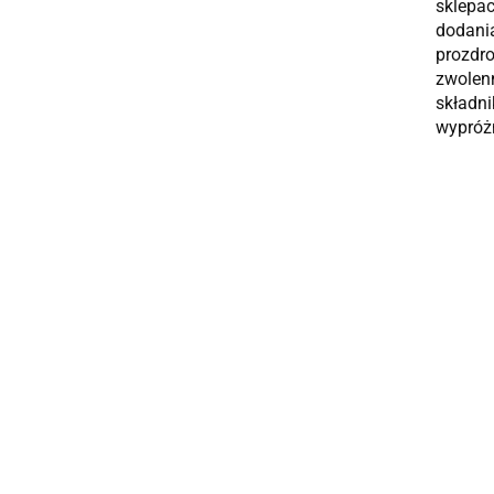
sklepac
dodani
prozdr
zwolenn
składni
wypróżn