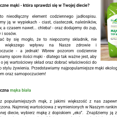
czne mąki - która sprawdzi się w Twojej diecie?
to nieodłączny element codziennego jadłospisu.
my ją w wypiekach - ciast, ciasteczek, naleśników,
, a czasem nawet... chleba! - oraz dodajemy do zup,
 i sosów.
ć by się mogło, że to niepozorny składnik, nie
y większego wpływu na Nasze zdrowie i
czucie - a jednak! Wbrew pozorom codziennie
iamy spore ilości mąki - dlatego tak ważne jest, aby
o jej wartościowy skład oraz dobrać właściwości do
 stylu żywienia. Przedstawiamy najpopularniejsze mąki ekologi
em oraz samopoczuciem!
iczna
mąka biała
z popularniejszych mąk, z jakimi większość z nas zapewne
zona. Najmniej wartościowa z wymienionych w Naszym rankingu -
nnej diecie, wybierz mąkę z dopiskiem „eko”. Znajdziemy ją 