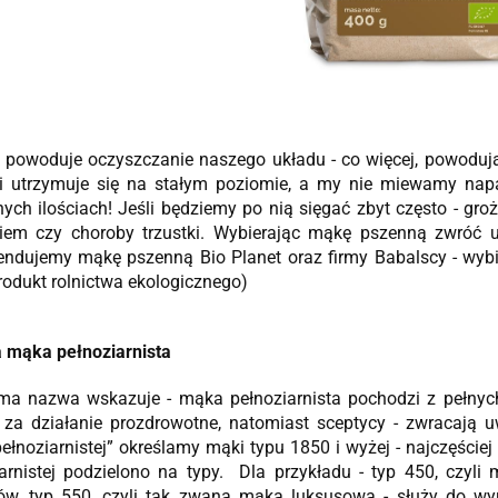
 powoduje oczyszczanie naszego układu - co więcej, powodują
i utrzymuje się na stałym poziomie, a my nie miewamy nap
ych ilościach! Jeśli będziemy po nią sięgać zbyt często - gro
niem czy choroby trzustki. Wybierając mąkę pszenną zwróć u
endujemy mąkę pszenną Bio Planet oraz firmy Babalscy - wybi
produkt rolnictwa ekologicznego)
 mąka pełnoziarnista
a nazwa wskazuje - mąka pełnoziarnista pochodzi z pełnych 
 za działanie prozdrowotne, natomiast sceptycy - zwracają
ełnoziarnistej” określamy mąki typu 1850 i wyżej - najczęście
arnistej podzielono na typy. Dla przykładu - typ 450, czyli
ów, typ 550, czyli tak zwana mąka luksusowa - służy do w