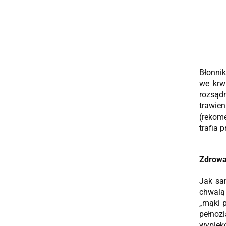
Błonnik
we krw
rozsądn
trawie
(rekom
trafia 
Zdrowa
Jak sam
chwalą
„mąki p
pełnozi
wypiek