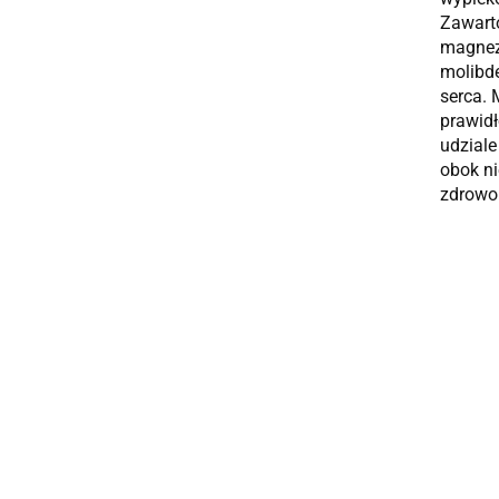
Zawart
magnez,
molibd
serca. 
prawid
udziale
obok ni
zdrowo