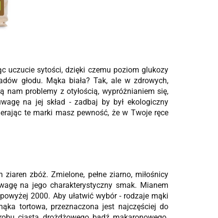
c uczucie sytości, dzięki czemu poziom glukozy
adów głodu. Mąka biała? Tak, ale w zdrowych,
żą nam problemy z otyłością, wypróżnianiem się,
wagę na jej skład - zadbaj by był ekologiczny
erając te marki masz pewność, że w Twoje ręce
ziaren zbóż. Zmielone, pełne ziarno, miłośnicy
 uwagę na jego charakterystyczny smak. Mianem
j powyżej 2000. Aby ułatwić wybór - rodzaje mąki
 mąka tortowa, przeznaczona jest najczęściej do
yrobu ciasta drożdżowego bądź makaronowego.