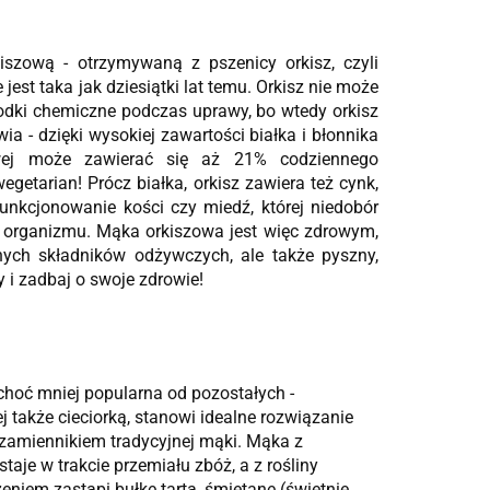
szową - otrzymywaną z pszenicy orkisz, czyli
st taka jak dziesiątki lat temu. Orkisz nie może
odki chemiczne podczas uprawy, bo wtedy orkisz
ia - dzięki wysokiej zawartości białka i błonnika
owej może zawierać się aż 21% codziennego
getarian! Prócz białka, orkisz zawiera też cynk,
funkcjonowanie kości czy miedź, której niedobór
organizmu. Mąka orkiszowa jest więc zdrowym,
ych składników odżywczych, ale także pyszny,
 i zadbaj o swoje zdrowie!
choć mniej popularna od pozostałych -
 także cieciorką, stanowi idealne rozwiązanie
m zamiennikiem tradycyjnej mąki. Mąka z
taje w trakcie przemiału zbóż, a z rośliny
zeniem zastąpi bułkę tartą, śmietanę (świetnie