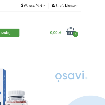
Waluta:
PLN
Strefa klienta
iety
PLN
Zaloguj się
dla zwierząt
CZK
Zarejestruj się
Dodaj zgłoszenie
0,00 zł
0
Zgody cookies
iczne
Eko środki czystości
Kontakt