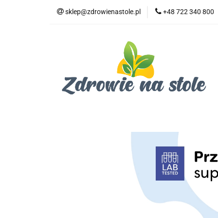
sklep@zdrowienastole.pl
+48 722 340 800
Żywność ekologicz
Kosmetyki ekologi
Duże opakowania
Żywność ekologiczna
Produkty eko dla 
Dom i ogród
Żywność dla zwierząt
Duż