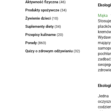
Aktywność fizyczna
(46)
Ekologi
Produkty spożywcze
(34)
Mąka
Żywienie dzieci
(10)
Stosuje
placków
Suplementy diety
(34)
kremów
Przepisy kulinarne
(20)
Wydawa
mając
Porady
(863)
samopo
Quizy o zdrowym odżywianiu
(32)
pochłan
zadbać 
swojego
zdrowi
Ekolog
Jedna 
oczyszc
codzie