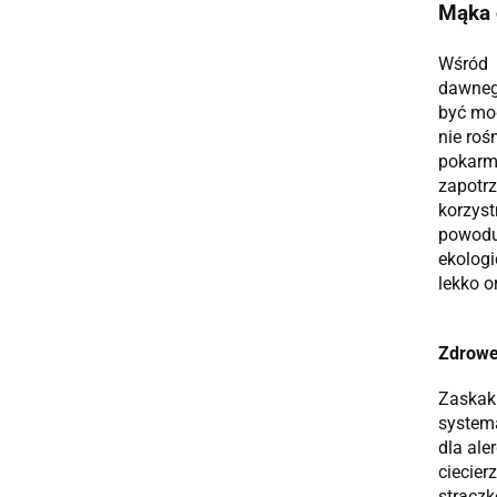
Mąka 
Wśród 
dawnego
być mod
nie roś
pokarm
zapotrz
korzyst
powodu
ekolog
lekko o
Zdrowe
Zaskaku
systema
dla ale
ciecier
strączk