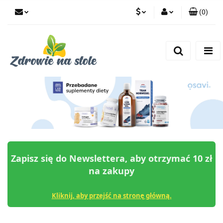
(
0
)
PLN
Zaloguj się
Zarejestruj się
CZK
Dodaj zgłoszenie
Zgody cookies
Zapisz się do Newslettera, aby otrzymać 10 zł
na zakupy
Kliknij, aby przejść na stronę główną.