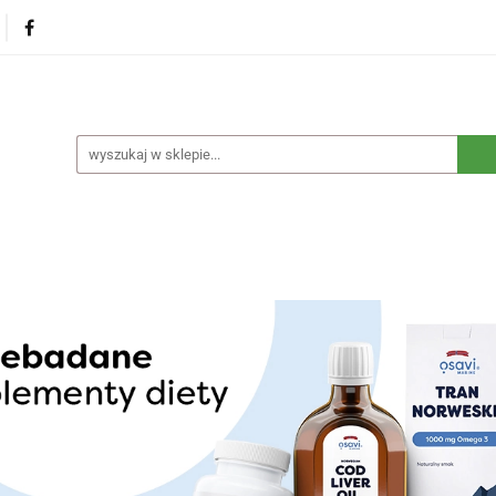
na
Produkty eko dla dzieci
Naturalne suplementy d
czne
Eko środki czystości
Dom i ogród
Żywność 
Blog
Nasza misja
Dropshipping
Kontakt
dzieci
Naturalne suplementy diety
Kosmetyki ekolog
e opakowania
Blog
Nasza misja
Dropshipping