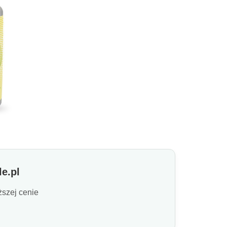
e.pl
ższej cenie