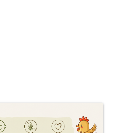
KOMPLEKS 4 GRZYBÓW
 200G
MUSHROOM COMPLEX - 180G
SKILL
129.00