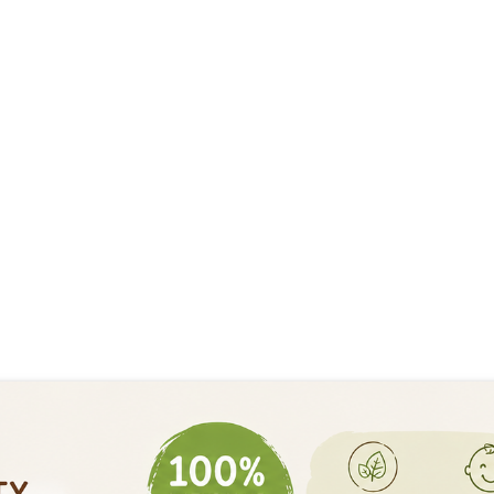
KOMPLEKS 8 GRZYBÓW
MUSHROOM COMPLEX -
nvent Farm Limfo Max 100 ml - ciężkie
SKILL
ogi krążenie drenaż cellulit
143.75
139.00
9.00
5.00