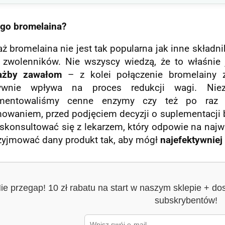
ogo bromelaina?
ż bromelaina nie jest tak popularna jak inne składn
 zwolenników. Nie wszyscy wiedzą, że to właśnie 
ażby zawałom
– z kolei połączenie bromelainy z
tywnie wpływa na proces redukcji wagi. Nie
ementowaliśmy cenne enzymy czy też po raz 
owaniem, przed podjęciem decyzji o suplementacji br
skonsultować się z lekarzem, który odpowie na najwa
rzyjmować dany produkt tak, aby mógł
najefektywniej
ie przegap! 10 zł rabatu na start w naszym sklepie + do
subskrybentów!