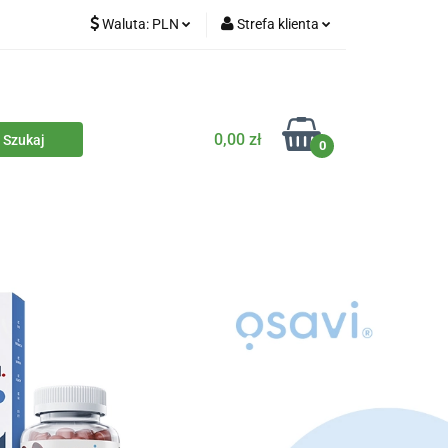
Waluta:
PLN
Strefa klienta
iety
PLN
Zaloguj się
dla zwierząt
CZK
Zarejestruj się
Dodaj zgłoszenie
0,00 zł
0
Zgody cookies
iczne
Eko środki czystości
Kontakt