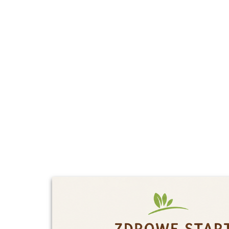
I
n
6
GAŁKA MUSZKATOŁOWA MIELONA
6
BEZGLUTENOWA BIO 70 g - PIĘĆ PRZEMIAN
16.90