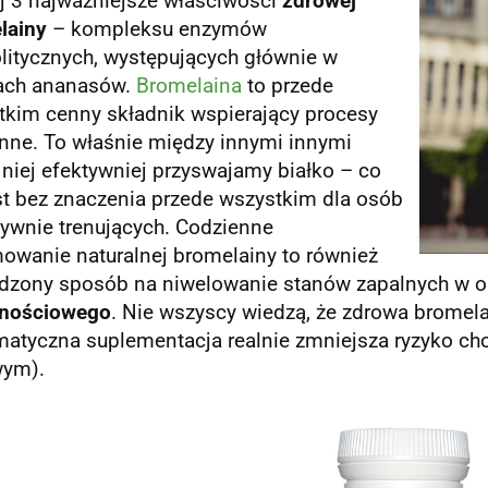
j 3 najważniejsze właściwości
zdrowej
lainy
– kompleksu enzymów
litycznych, występujących głównie w
ach ananasów.
Bromelaina
to przede
tkim cenny składnik wspierający procesy
enne. To właśnie między innymi innymi
 niej efektywniej przyswajamy białko – co
st bez znaczenia przede wszystkim dla osób
sywnie trenujących. Codzienne
owanie naturalnej bromelainy to również
dzony sposób na niwelowanie stanów zapalnych w o
nościowego
. Nie wszyscy wiedzą, że zdrowa bromelai
atyczna suplementacja realnie zmniejsza ryzyko chor
ym).