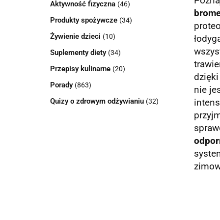
Pozna
Aktywność fizyczna
(46)
brome
Produkty spożywcze
(34)
proteo
Żywienie dzieci
(10)
łodyg
wszys
Suplementy diety
(34)
trawi
Przepisy kulinarne
(20)
dzięki
Porady
(863)
nie je
Quizy o zdrowym odżywianiu
(32)
inten
przyjm
spraw
odpor
system
zimow