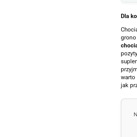
Dla k
Chocia
grono
choci
pozy
supl
przyjm
warto 
jak p
N