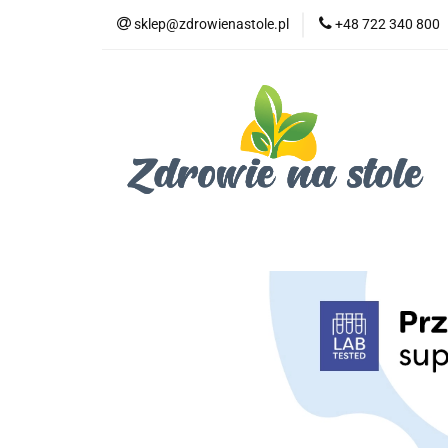
sklep@zdrowienastole.pl
+48 722 340 800
Żywność ekologicz
Kosmetyki ekologi
Duże opakowania
Żywność ekologiczna
Produkty eko dla 
Dom i ogród
Żywność dla zwierząt
Duż