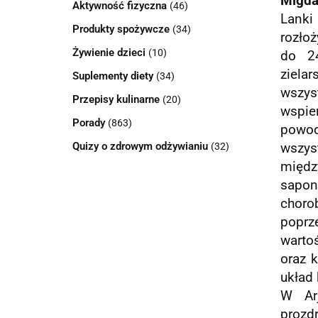
Migda
Aktywność fizyczna
(46)
Lanki
Produkty spożywcze
(34)
rozło
Żywienie dzieci
(10)
do 2
ziela
Suplementy diety
(34)
wszys
Przepisy kulinarne
(20)
wspie
Porady
(863)
powod
Quizy o zdrowym odżywianiu
(32)
wszys
międz
sapon
choro
poprz
warto
oraz 
układ
W Arj
prozd