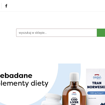
na
Produkty eko dla dzieci
Naturalne suplementy d
czne
Eko środki czystości
Dom i ogród
Żywność 
Blog
Nasza misja
Dropshipping
Kontakt
dzieci
Naturalne suplementy diety
Kosmetyki ekolog
e opakowania
Blog
Nasza misja
Dropshipping