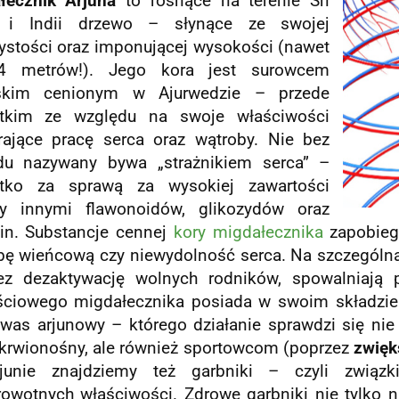
łecznik Arjuna
to rosnące na terenie Sri
 i Indii drzewo – słynące ze swojej
żystości oraz imponującej wysokości (nawet
4 metrów!). Jego kora jest surowcem
rskim cenionym w Ajurwedzie – przede
tkim ze względu na swoje właściwości
rające pracę serca oraz wątroby. Nie bez
u nazywany bywa „strażnikiem serca” –
tko za sprawą za wysokiej zawartości
y innymi flawonoidów, glikozydów oraz
in. Substancje cennej
kory migdałecznika
zapobieg
bę wieńcową czy niewydolność serca. Na szczególną
ez dezaktywację wolnych rodników, spowalniają p
ściowego migdałecznika posiada w swoim składzie
kwas arjunowy – którego działanie sprawdzi się nie
 krwionośny, ale również sportowcom (poprzez
zwięk
unie znajdziemy też garbniki – czyli związki
rowotnych właściwości. Zdrowe garbniki nie tylko ni