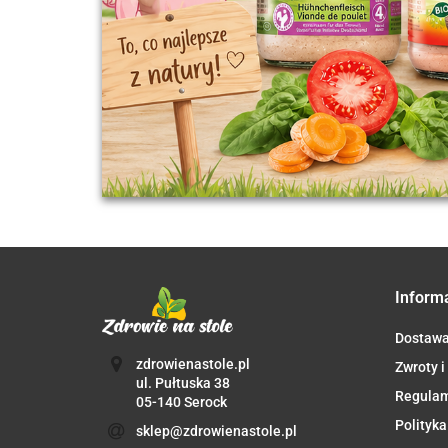
Inform
Dostaw
zdrowienastole.pl
Zwroty i
ul. Pułtuska 38
Regula
05-140 Serock
Polityka
sklep@zdrowienastole.pl