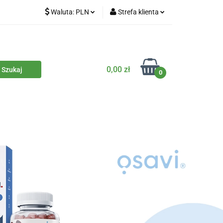
Waluta:
PLN
Strefa klienta
iety
PLN
Zaloguj się
dla zwierząt
CZK
Zarejestruj się
Dodaj zgłoszenie
0,00 zł
0
Zgody cookies
iczne
Eko środki czystości
Kontakt