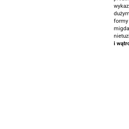
wykaz
dużym
formy
migdał
nietu
i wątr