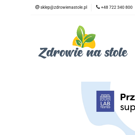
sklep@zdrowienastole.pl
+48 722 340 800
Żywność ekologicz
Kosmetyki ekologi
Duże opakowania
Żywność ekologiczna
Produkty eko dla 
Dom i ogród
Żywność dla zwierząt
Duż