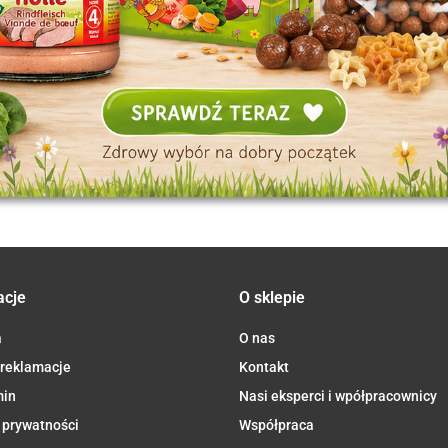
acje
O sklepie
a
O nas
 reklamacje
Kontakt
min
Nasi eksperci i wpółpracownicy
 prywatności
Współpraca