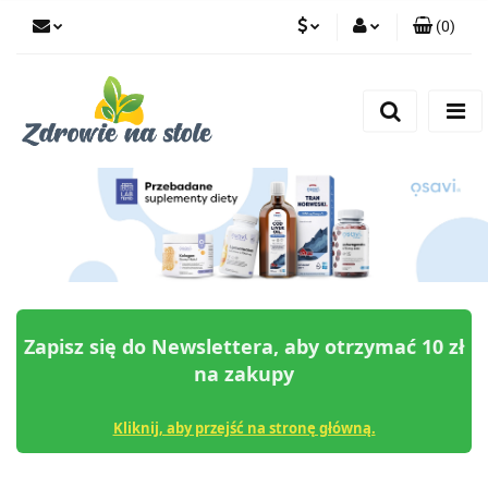
(
0
)
PLN
Zaloguj się
Zarejestruj się
CZK
Dodaj zgłoszenie
Zgody cookies
Zapisz się do Newslettera, aby otrzymać 10 zł
na zakupy
Kliknij, aby przejść na stronę główną.