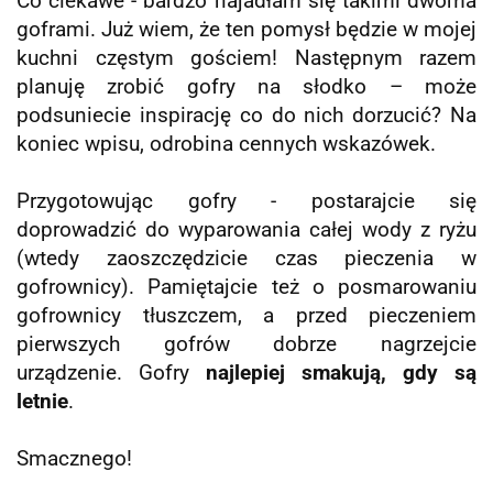
Co ciekawe - bardzo najadłam się takimi dwoma
goframi. Już wiem, że ten pomysł będzie w mojej
kuchni częstym gościem! Następnym razem
planuję zrobić gofry na słodko – może
podsuniecie inspirację co do nich dorzucić? Na
koniec wpisu, odrobina cennych wskazówek.
Przygotowując gofry - postarajcie się
doprowadzić do wyparowania całej wody z ryżu
(wtedy zaoszczędzicie czas pieczenia w
gofrownicy). Pamiętajcie też o posmarowaniu
gofrownicy tłuszczem, a przed pieczeniem
pierwszych gofrów dobrze nagrzejcie
urządzenie.
Gofry
najlepiej smakują, gdy są
letnie
.
Smacznego!