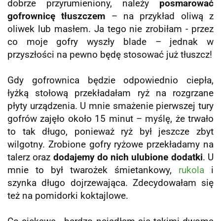
dobrze przyrumieniony, należy
posmarować
gofrownicę tłuszczem
– na przykład oliwą z
oliwek lub masłem. Ja tego nie zrobiłam - przez
co moje gofry wyszły blade – jednak w
przyszłości na pewno będę stosować już tłuszcz!
Gdy gofrownica będzie odpowiednio ciepła,
łyżką stołową przekładałam ryż na rozgrzane
płyty urządzenia. U mnie smażenie pierwszej tury
gofrów zajęło około 15 minut – myślę, że trwało
to tak długo, ponieważ ryż był jeszcze zbyt
wilgotny. Zrobione gofry ryżowe przekładamy na
talerz oraz
dodajemy do nich ulubione dodatki
. U
mnie to był twarożek śmietankowy,
rukola
i
szynka długo dojrzewająca. Zdecydowałam się
też na pomidorki koktajlowe.