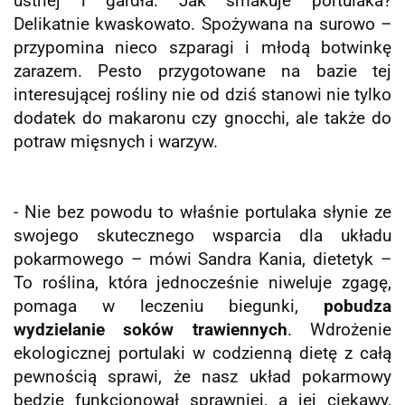
ustnej i gardła. Jak smakuje portulaka?
Delikatnie kwaskowato. Spożywana na surowo –
przypomina nieco szparagi i młodą botwinkę
zarazem. Pesto przygotowane na bazie tej
interesującej rośliny nie od dziś stanowi nie tylko
dodatek do makaronu czy gnocchi, ale także do
potraw mięsnych i warzyw.
- Nie bez powodu to właśnie portulaka słynie ze
swojego skutecznego wsparcia dla układu
pokarmowego – mówi Sandra Kania, dietetyk –
To roślina, która jednocześnie niweluje zgagę,
pomaga w leczeniu biegunki,
pobudza
wydzielanie soków trawiennych
. Wdrożenie
ekologicznej portulaki w codzienną dietę z całą
pewnością sprawi, że nasz układ pokarmowy
będzie funkcjonował sprawniej, a jej ciekawy,