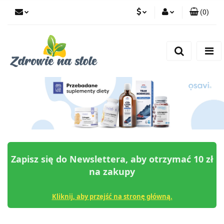
(
0
)
PLN
Zaloguj się
Zarejestruj się
CZK
Dodaj zgłoszenie
Zgody cookies
Zapisz się do Newslettera, aby otrzymać 10 zł
na zakupy
Kliknij, aby przejść na stronę główną.