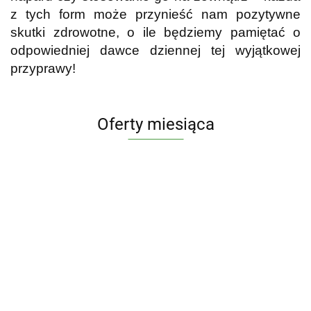
z tych form może przynieść nam pozytywne
skutki zdrowotne, o ile będziemy pamiętać o
odpowiedniej dawce dziennej tej wyjątkowej
przyprawy!
Oferty miesiąca
KOMPLEKS
KOMPLEKS
Invent Farm
8 GRZYBÓW
4 GRZYBÓW
Limfo Max
GAŁKA
MUSHROOM
MUSHROOM
100 ml -
143.75
129.00
MUSZKATOŁOWA
69.00
COMPLEX -
COMPLEX -
139.00
ciężkie nogi
65.00
MIELONA
200G SKILL
180G SKILL