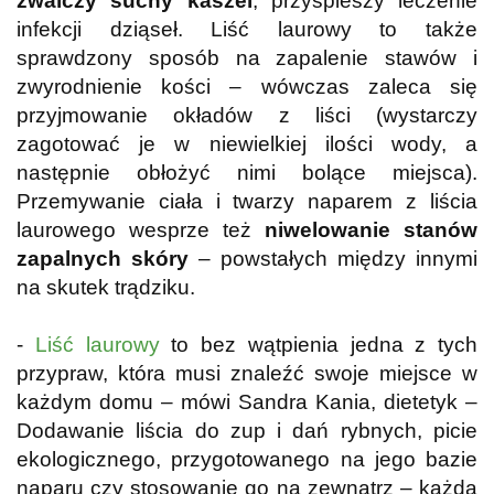
zwalczy suchy kaszel
, przyspieszy leczenie
infekcji dziąseł. Liść laurowy to także
sprawdzony sposób na zapalenie stawów i
zwyrodnienie kości – wówczas zaleca się
przyjmowanie okładów z liści (wystarczy
zagotować je w niewielkiej ilości wody, a
następnie obłożyć nimi bolące miejsca).
Przemywanie ciała i twarzy naparem z liścia
laurowego wesprze też
niwelowanie stanów
zapalnych skóry
– powstałych między innymi
na skutek trądziku.
-
Liść laurowy
to bez wątpienia jedna z tych
przypraw, która musi znaleźć swoje miejsce w
każdym domu – mówi Sandra Kania, dietetyk –
Dodawanie liścia do zup i dań rybnych, picie
ekologicznego, przygotowanego na jego bazie
naparu czy stosowanie go na zewnątrz – każda