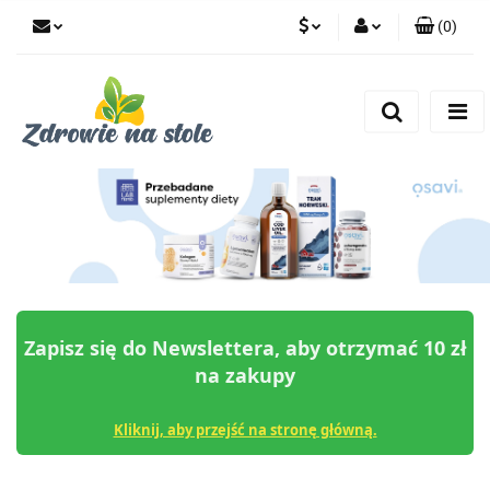
(
0
)
PLN
Zaloguj się
Zarejestruj się
CZK
Dodaj zgłoszenie
Zgody cookies
Zapisz się do Newslettera, aby otrzymać 10 zł
na zakupy
Kliknij, aby przejść na stronę główną.