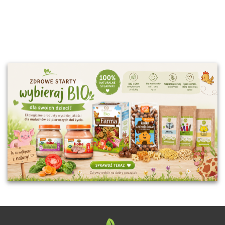
krążenie
16.90
BEZGLUTENOWA
drenaż cellulit
BIO 70 g - PIĘĆ
PRZEMIAN